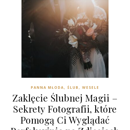
,
,
PANNA MŁODA
ŚLUB
WESELE
Zaklęcie Ślubnej Magii –
Sekrety Fotografii, które
Pomogą Ci Wyglądać