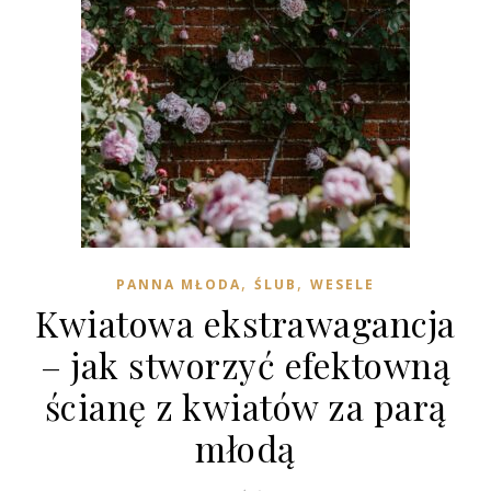
,
,
PANNA MŁODA
ŚLUB
WESELE
Kwiatowa ekstrawagancja
– jak stworzyć efektowną
ścianę z kwiatów za parą
młodą