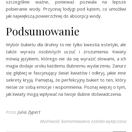
szczególnie ważne, ponieważ pozwala na lepsze
pobieranie wody. Przycinaj łodygi pod kątem, co umożliwi
jak największą powierzchnię do absorpcji wody.
Podsumowanie
Wybór bukietu dla druhny to nie tylko kwestia estetyki, ale
także wyrazu osobistych uczuć i zrozumienia. Kwiaty
mówią językiem, którego nie da się wyrazić słowami, a ich
magia dodaje uroku każdemu ślubnemu wydarzeniu. Zanurz
się głębiej w fascynujący świat kwiatów i odkryj, jakie inne
sekrety kryją. Pamiętaj, że perfekcyjny bukiet to ten, który
niesie ze sobą emocje i wspomnienia. Poznaj więcej o tym,
jak kwiaty mogą wpływać na twoje ślubne doświadczenia.
Przez
Julia Zypert
Magia kwiatów – Jak 
Możliwość komentowania
została wyłączona