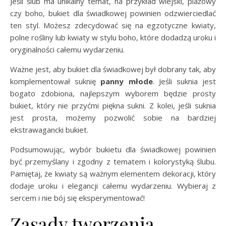
Jeśli ślub ma unikalny temat, na przykład wiejski, plażowy
czy boho, bukiet dla świadkowej powinien odzwierciedlać
ten styl. Możesz zdecydować się na egzotyczne kwiaty,
polne rośliny lub kwiaty w stylu boho, które dodadzą uroku i
oryginalności całemu wydarzeniu.
Ważne jest, aby bukiet dla świadkowej był dobrany tak, aby
komplementował suknię
panny młode
. Jeśli suknia jest
bogato zdobiona, najlepszym wyborem będzie prosty
bukiet, który nie przyćmi piękna sukni. Z kolei, jeśli suknia
jest prosta, możemy pozwolić sobie na bardziej
ekstrawagancki bukiet.
Podsumowując, wybór bukietu dla świadkowej powinien
być przemyślany i zgodny z tematem i kolorystyką ślubu.
Pamiętaj, że kwiaty są ważnym elementem dekoracji, który
dodaje uroku i elegancji całemu wydarzeniu. Wybieraj z
sercem i nie bój się eksperymentować!
Zasady tworzenia