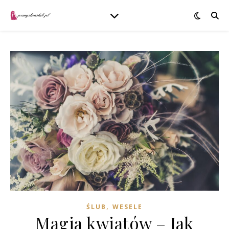
,
ŚLUB
WESELE
Magia kwiatów – Jak