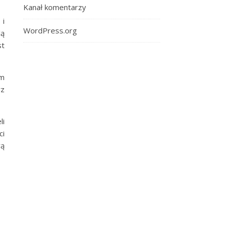
Kanał komentarzy
 i
WordPress.org
lą
st
ym
rz
li
ci
rą