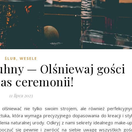
,
ŚLUB
WESELE
uhny — Olśniewaj gości
as ceremonii!
11 lipca 2023
 olśniewać nie tylko swoim strojem, ale również perfekcyjn
sztuka, która wymaga precyzyjnego dopasowania do kreacji i sty
lenia naturalnej urody. Odkryj z nami sekrety idealnego make-u
poczuć się pewnie i zwrócić na siebie uwagę wszystkich gośc