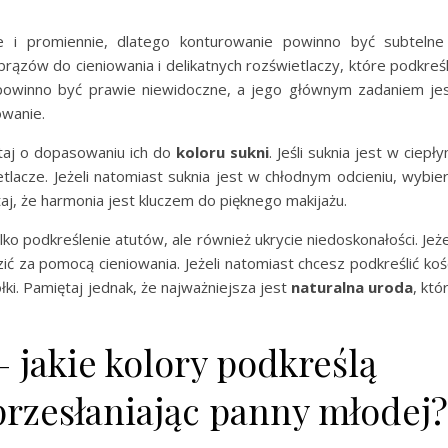
 i promiennie, dlatego konturowanie powinno być subtelne
ązów do cieniowania i delikatnych rozświetlaczy, które podkreś
 powinno być prawie niewidoczne, a jego głównym zadaniem je
owanie.
taj o dopasowaniu ich do
koloru sukni
. Jeśli suknia jest w ciepł
etlacze. Jeżeli natomiast suknia jest w chłodnym odcieniu, wybie
aj, że harmonia jest kluczem do pięknego makijażu.
lko podkreślenie atutów, ale również ukrycie niedoskonałości. Jeże
 za pomocą cieniowania. Jeżeli natomiast chcesz podkreślić koś
łki. Pamiętaj jednak, że najważniejsza jest
naturalna uroda
, któ
 jakie kolory podkreślą
przesłaniając panny młodej?