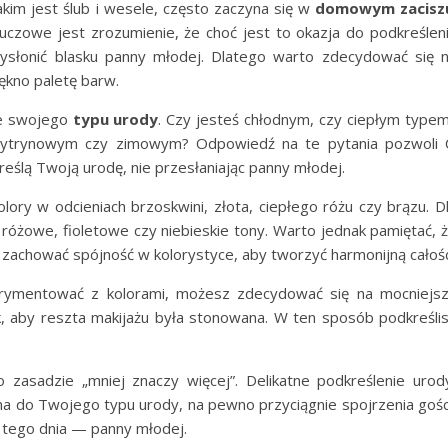
akim jest ślub i wesele, często zaczyna się w
domowym zacisz
luczowe jest zrozumienie, że choć jest to okazja do podkreślen
zysłonić blasku panny młodej. Dlatego warto zdecydować się 
iękno paletę barw.
ie swojego
typu urody
. Czy jesteś chłodnym, czy ciepłym type
-cytrynowym czy zimowym? Odpowiedź na te pytania pozwoli 
kreślą Twoją urodę, nie przesłaniając panny młodej.
ory w odcieniach brzoskwini, złota, ciepłego różu czy brązu. D
różowe, fioletowe czy niebieskie tony. Warto jednak pamiętać, 
y zachować spójność w kolorystyce, aby tworzyć harmonijną całość
sperymentować z kolorami, możesz zdecydować się na mocniejs
k, aby reszta makijażu była stonowana. W ten sposób podkreśli
o zasadzie „mniej znaczy więcej”. Delikatne podkreślenie urod
a do Twojego typu urody, na pewno przyciągnie spojrzenia gośc
y tego dnia — panny młodej.