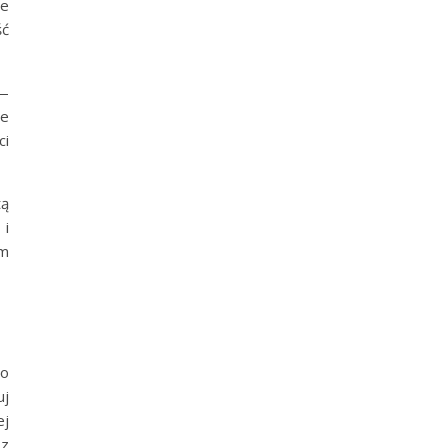
ie
ść
 —
ie
ci
tą
 i
im
do
uj
ej
 z