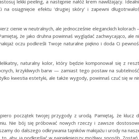
stosuj lekki peeling, a następnie nałóż krem nawilżający. Idealn
 na osiągnięcie efektu 'drugiej skóry’ i zapewni długotrwało
ierz cienie w neutralnych, ale jednocześnie eleganckich kolorach
amiętaj, że jako druhna powinnaś wyglądać zachwycająco, ale n
akijaż oczu podkreśli Twoje naturalne piękno i doda Ci pewnoś
elikatny, naturalny kolor, który będzie komponował się z resz
ocnych, krzykliwych barw — zamiast tego postaw na subtelność
 tylko kwestia estetyki, ale także wygody, powinnaś czuć się w n
piero początek twojej przygody z urodą. Pamiętaj, że klucz 
niu. Nie bój się próbować nowych rzeczy i zawsze dostosow
szamy do dalszego odkrywania tajników makijażu i urody na nasz
 to, aby ją podkreślać w najpiękniejszy możliwy sposób. Zostań