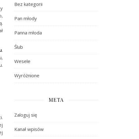
Bez kategorii
zy
o,
Pan młody
ą.
ał
Panna młoda
Ślub
u
.
u,
Wesele
u.
Wyróżnione
META
Zaloguj się
i.
ej
Kanał wpisów
ej