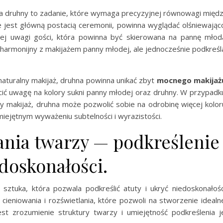
a druhny to zadanie, które wymaga precyzyjnej równowagi międ
ie jest główną postacią ceremonii, powinna wyglądać olśniewając
łej uwagi gości, która powinna być skierowana na pannę młod
harmonijny z makijażem panny młodej, ale jednocześnie podkreśl
 naturalny makijaż, druhna powinna unikać zbyt
mocnego makijaż
cić uwagę na kolory sukni panny młodej oraz druhny. W przypadk
 makijaż, druhna może pozwolić sobie na odrobinę więcej kolor
miejętnym wyważeniu subtelności i wyrazistości.
ania twarzy — podkreślenie
doskonałości.
sztuka, która pozwala podkreślić atuty i ukryć niedoskonałośc
cieniowania i rozświetlania, które pozwoli na stworzenie idealn
st zrozumienie struktury twarzy i umiejętność podkreślenia j