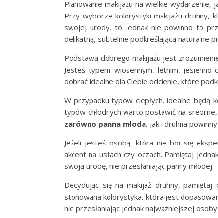
Planowanie makijażu na wielkie wydarzenie, j
Przy wyborze kolorystyki makijażu druhny, k
swojej urody, to jednak nie powinno to pr
delikatną, subtelnie podkreślającą naturalne p
Podstawą dobrego makijażu jest zrozumien
Jesteś typem wiosennym, letnim, jesienno
dobrać idealne dla Ciebie odcienie, które pod
W przypadku typów ciepłych, idealne będą kol
typów chłodnych warto postawić na srebrne, 
zarówno panna młoda
, jak i druhna powinn
Jeżeli jesteś osobą, która nie boi się ek
akcent na ustach czy oczach. Pamiętaj jedna
swoją urodę, nie przesłaniając panny młodej.
Decydując się na makijaż druhny, pamiętaj 
stonowana kolorystyka, która jest dopasowan
nie przesłaniając jednak najważniejszej osob