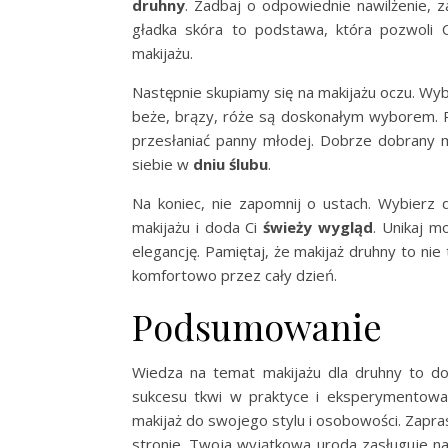
druhny
. Zadbaj o odpowiednie nawilżenie, za
gładka skóra to podstawa, która pozwoli Ci
makijażu.
Następnie skupiamy się na makijażu oczu. Wyb
beże, brązy, róże są doskonałym wyborem. P
przesłaniać panny młodej. Dobrze dobrany m
siebie w
dniu ślubu
.
Na koniec, nie zapomnij o ustach. Wybierz d
makijażu i doda Ci
świeży wygląd
. Unikaj m
elegancję. Pamiętaj, że makijaż druhny to nie
komfortowo przez cały dzień.
Podsumowanie
Wiedza na temat makijażu dla druhny to do
sukcesu tkwi w praktyce i eksperymentowa
makijaż do swojego stylu i osobowości. Zapra
stronie. Twoja wyjątkowa uroda zasługuje na