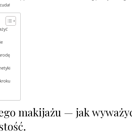
cuda!
ażyć
ie
urodę
etyki
 kroku
go makijażu — jak wyważy
stość.