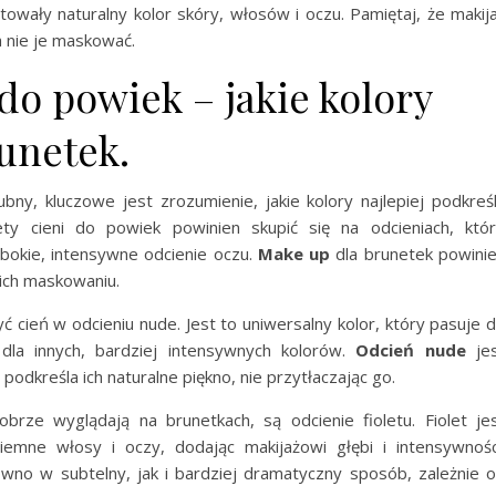
owały naturalny kolor skóry, włosów i oczu. Pamiętaj, że makij
a nie je maskować.
do powiek – jakie kolory
unetek.
bny, kluczowe jest zrozumienie, jakie kolory najlepiej podkreś
ety cieni do powiek powinien skupić się na odcieniach, któ
bokie, intensywne odcienie oczu.
Make up
dla brunetek powini
a ich maskowaniu.
cień w odcieniu nude. Jest to uniwersalny kolor, który pasuje 
dla innych, bardziej intensywnych kolorów.
Odcień nude
jes
dkreśla ich naturalne piękno, nie przytłaczając go.
brze wyglądają na brunetkach, są odcienie fioletu. Fiolet je
emne włosy i oczy, dodając makijażowi głębi i intensywnośc
o w subtelny, jak i bardziej dramatyczny sposób, zależnie 