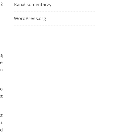
aż
Kanał komentarzy
WordPress.org
lą
re
en
do
t
st
i.
od