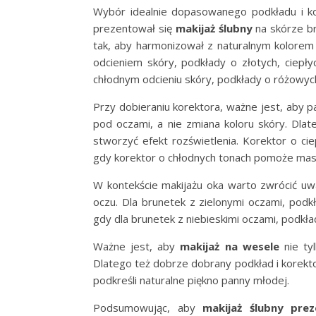
Wybór idealnie dopasowanego podkładu i ko
prezentował się
makijaż ślubny
na skórze br
tak, aby harmonizował z naturalnym kolorem
odcieniem skóry, podkłady o złotych, ciep
chłodnym odcieniu skóry, podkłady o różowych
Przy dobieraniu korektora, ważne jest, aby p
pod oczami, a nie zmiana koloru skóry. Dlat
stworzyć efekt rozświetlenia. Korektor o c
gdy korektor o chłodnych tonach pomoże mask
W kontekście makijażu oka warto zwrócić uwa
oczu. Dla brunetek z zielonymi oczami, podk
gdy dla brunetek z niebieskimi oczami, podkł
Ważne jest, aby
makijaż na wesele
nie ty
Dlatego też dobrze dobrany podkład i korek
podkreśli naturalne piękno panny młodej.
Podsumowując, aby
makijaż ślubny pre