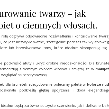
turowanie twarzy – jak
obiet o ciemnych włosach.
rolę odgrywa odpowiednie rozświetlenie i konturowanie twarz
ku, co jest niezwykle ważne, szczególnie podczas tak wyjątkowe
złote lub brzoskwiniowe tony, które idealnie skomponują się
 podkreślić atuty i ukryć drobne niedoskonałości. Dla brunet
 harmonizują z ciemnym kolorem włosów. Pamiętaj, że w
makija
z wyglądać na przerysowaną.
owiek, dla brunetek zdecydowanie polecamy paletę w
kolorze nu
oskonale podkreślą głębię spojrzenia i doda eleganckieg
 idealne będą zarówno soczyste czerwienie, jak i delikatne beż