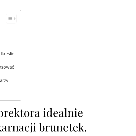
kreślić
pasować
arzy
orektora idealnie
arnacji brunetek.