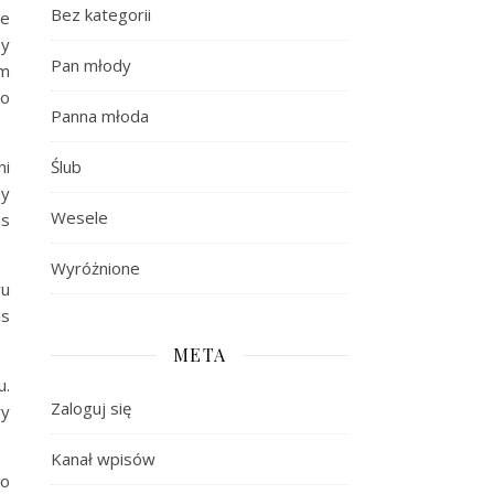
Bez kategorii
ie
ny
Pan młody
ym
 o
Panna młoda
Ślub
ni
by
Wesele
as
Wyróżnione
ru
as
META
u.
Zaloguj się
ry
Kanał wpisów
go