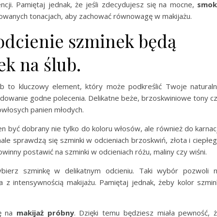
cji. Pamiętaj jednak, że jeśli zdecydujesz się na mocne,
smok
nowanych tonacjach, aby zachować równowagę w makijażu.
 odcienie szminek będą
k na ślub.
b to kluczowy element, który może podkreślić Twoje natural
dowanie godne polecenia. Delikatne beże, brzoskwiniowe tony c
nowłosych panien młodych.
n być dobrany nie tylko do koloru włosów, ale również do karnacj
ale sprawdzą się szminki w odcieniach brzoskwiń, złota i ciepłe
owinny postawić na szminki w odcieniach różu, maliny czy wiśni.
wybierz szminkę w delikatnym odcieniu. Taki wybór pozwoli 
z intensywnością makijażu. Pamiętaj jednak, żeby kolor szmin
ię na
makijaż próbny
. Dzięki temu będziesz miała pewność, 