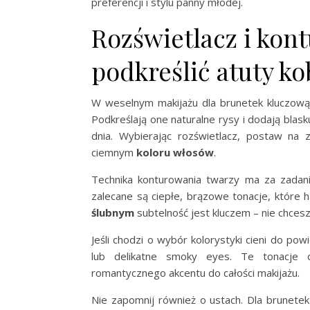
preferencji i stylu panny młodej.
Rozświetlacz i kon
podkreślić atuty k
W weselnym makijażu dla brunetek kluczową 
Podkreślają one naturalne rysy i dodają blas
dnia. Wybierając rozświetlacz, postaw na 
ciemnym
koloru włosów
.
Technika konturowania twarzy ma za zadanie
zalecane są ciepłe, brązowe tonacje, które
ślubnym
subtelność jest kluczem – nie chces
Jeśli chodzi o wybór kolorystyki cieni do p
lub delikatne smoky eyes. Te tonacje d
romantycznego akcentu do całości makijażu.
Nie zapomnij również o ustach. Dla brunetek