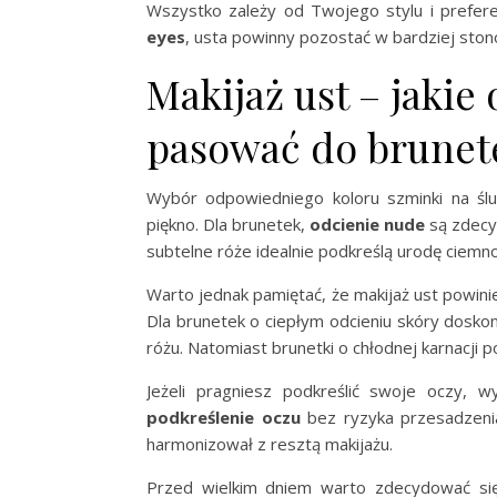
Wszystko zależy od Twojego stylu i preferen
eyes
, usta powinny pozostać w bardziej sto
Makijaż ust – jakie
pasować do brunete
Wybór odpowiedniego koloru szminki na ślu
piękno. Dla brunetek,
odcienie nude
są zdecy
subtelne róże idealnie podkreślą urodę ciem
Warto jednak pamiętać, że makijaż ust powinie
Dla brunetek o ciepłym odcieniu skóry doskon
różu. Natomiast brunetki o chłodnej karnacji p
Jeżeli pragniesz podkreślić swoje oczy, 
podkreślenie oczu
bez ryzyka przesadzenia 
harmonizował z resztą makijażu.
Przed wielkim dniem warto zdecydować s