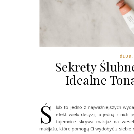
ŚLUB
Sekrety Ślubn
Idealne Ton
Ś
lub to jedno z najważniejszych wyd
efekt wielu decyzji, a jedną z nich j
tajemnice skrywa makijaż na wese
makijażu, które pomogą Ci wydobyć z siebie n