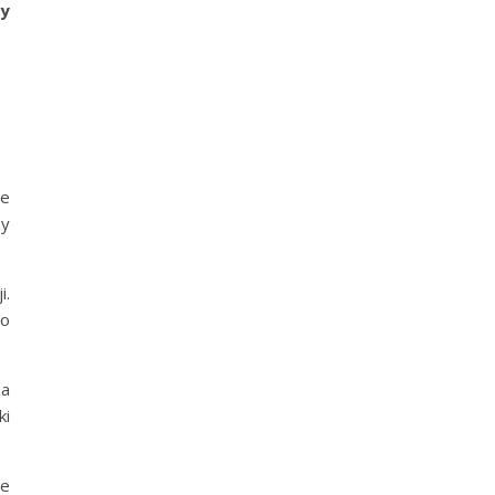
y
ne
zy
i.
go
na
ki
że