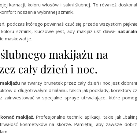
jej karnacji, koloru włosów i sukni ślubnej. To również doskona
 komfort noszenia wybranej szminki.
ień, podczas którego powinnaś czuć się przede wszystkim pięknie
koloru szminki, kluczowe jest, aby makijaż ust dawał
natural
nie maskował je.
 ślubnego makijażu na
ez cały dzień i noc.
 makijażu
na twarzy brunetek przez cały dzień i noc jest dobran
tów o długotrwałym działaniu, takich jak podkłady, korektory c
eż zainwestować w specjalne spraye utrwalające, które pomo
konać makijaż
. Profesjonalne techniki aplikacji, takie jak „bakin
a trwałość kosmetyków na skórze. Pamiętaj, aby zawsze dobr
lam.