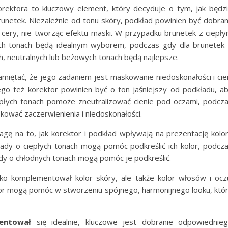
rektora to kluczowy element, który decyduje o tym, jak będz
unetek. Niezależnie od tonu skóry, podkład powinien być dobra
 cery, nie tworząc efektu maski. W przypadku brunetek z ciepł
łych tonach będą idealnym wyborem, podczas gdy dla brunetek
, neutralnych lub beżowych tonach będą najlepsze.
amiętać, że jego zadaniem jest maskowanie niedoskonałości i cie
ego też korektor powinien być o ton jaśniejszy od podkładu, a
iepłych tonach pomoże zneutralizować cienie pod oczami, podcz
ować zaczerwienienia i niedoskonałości.
gę na to, jak korektor i podkład wpływają na prezentację kolo
łady o ciepłych tonach mogą pomóc podkreślić ich kolor, podcz
ady o chłodnych tonach mogą pomóc je podkreślić.
lko komplementował kolor skóry, ale także kolor włosów i ocz
tor mogą pomóc w stworzeniu spójnego, harmonijnego looku, któ
zentował
się idealnie, kluczowe jest dobranie odpowiednie