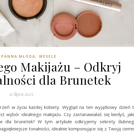
,
,
PANNA MŁODA
WESELE
ego Makijażu – Odkryj
alności dla Brunetek
11 lipca 2023
arzeń w życiu każdej kobiety. Wygląd na ten wyjątkowy dzień 
est wybór idealnego makijażu. Czy zastanawiałaś się kiedyś, jak
le dla brunetek? W tym artykule odkryjemy sekrety ślubne
ajpiękniejsze tonalności, idealnie komponujące się z Twoją ciem