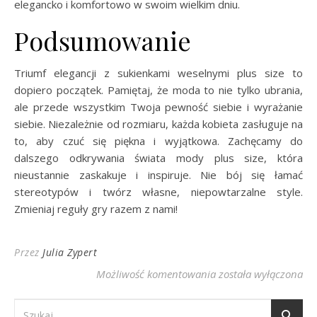
elegancko i komfortowo w swoim wielkim dniu.
Podsumowanie
Triumf elegancji z sukienkami weselnymi plus size to
dopiero początek. Pamiętaj, że moda to nie tylko ubrania,
ale przede wszystkim Twoja pewność siebie i wyrażanie
siebie. Niezależnie od rozmiaru, każda kobieta zasługuje na
to, aby czuć się piękna i wyjątkowa. Zachęcamy do
dalszego odkrywania świata mody plus size, która
nieustannie zaskakuje i inspiruje. Nie bój się łamać
stereotypów i twórz własne, niepowtarzalne style.
Zmieniaj reguły gry razem z nami!
Przez
Julia Zypert
Triumf Elegancji – Su
Możliwość komentowania
została wyłączona