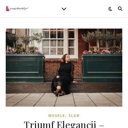
,
WESELE
ŚLUB
Triumf Elegancji –